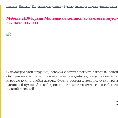
Главная
/
Каталог
/
Игрушки для девочек
/
Куклы
/
Аксессуары для кукол и пупсов
Мебель 2136 Кухня Маленькая хозяйка, со светом и звуком
32206см JOY TO
С помощью этой игрушки, девочка с детства поймет, алгоритм действ
обустраивать быт, эти способности ей понадобятся, когда она вырасте
игровую кухню, любая девочка будет в восторге, ведь по, сути игра
настоящей кухни. А какой девочке, не захочется иметь свою собстве
главной хозяйкой.