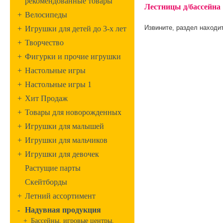
рекомендованные товары
Лестницы д/бассейна
+
Велосипеды
Извините, раздел находит
+
Игрушки для детей до 3-х лет
+
Творчество
+
Фигурки и прочие игрушки
+
Настольные игры
+
Настольные игры 1
+
Хит Продаж
+
Товары для новорожденных
+
Игрушки для малышей
+
Игрушки для мальчиков
+
Игрушки для девочек
Растущие парты
Скейтборды
+
Летний ассортимент
-
Надувная продукция
+
Бассейны, игровые центры,