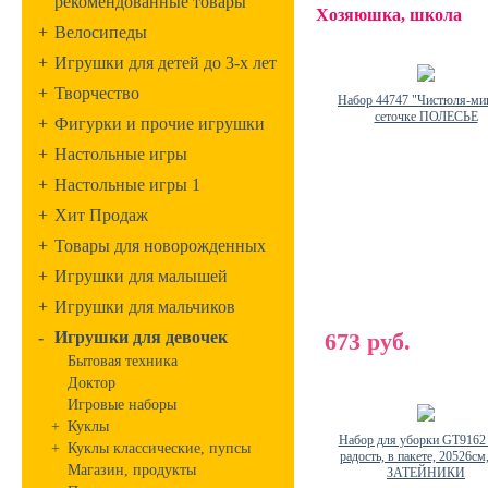
рекомендованные товары
Хозяюшка, школа
+
Велосипеды
+
Игрушки для детей до 3-х лет
+
Творчество
Набор 44747 "Чистюля-ми
сеточке ПОЛЕСЬЕ
+
Фигурки и прочие игрушки
+
Настольные игры
+
Настольные игры 1
+
Хит Продаж
+
Товары для новорожденных
+
Игрушки для малышей
+
Игрушки для мальчиков
-
Игрушки для девочек
673 руб.
Бытовая техника
Доктор
Игровые наборы
+
Куклы
Набор для уборки GT9162
+
Куклы классические, пупсы
радость, в пакете, 20526с
Магазин, продукты
ЗАТЕЙНИКИ