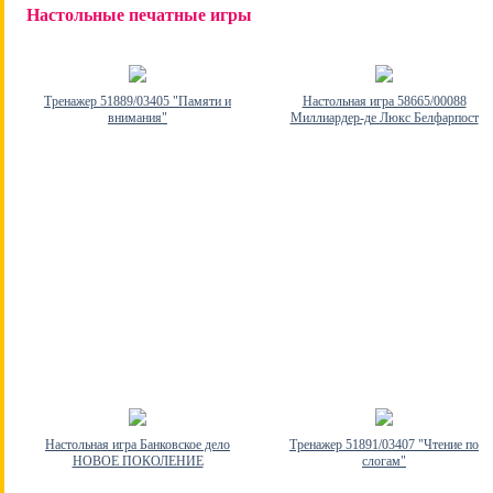
Настольные печатные игры
Тренажер 51889/03405 "Памяти и
Настольная игра 58665/00088
внимания"
Миллиардер-де Люкс Белфарпост
Настольная игра Банковское дело
Тренажер 51891/03407 "Чтение по
НОВОЕ ПОКОЛЕНИЕ
слогам"