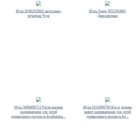
Игра 50302/03602 настольно-
Игра-Театр 5055303883
печатная Чуде
Динозаврики
Игра 5680400712 Расти малыш
Игра 1631800709 Кто в домике
развивающая для детей
живет развивающая для детей
дошкольного возраста Белфарпос...
дошкольного возраста Бе...