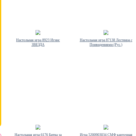
Настольная игра 8923 Игнис
Настольная игра 87138 Лестница с
ЗВЕЗДА
Привидениями (Рус.)
Настольная игра 6176 Битва за
Игра 5200903034 СМФ карточная