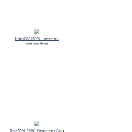
Игра 03601/50301 настольно-
печатная Чемп
Игра 5069103991 Умные игры Дары