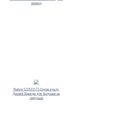
природ
Набор 521933173 Одень куклу.
Дисней Наряды для Золушки на
липучках