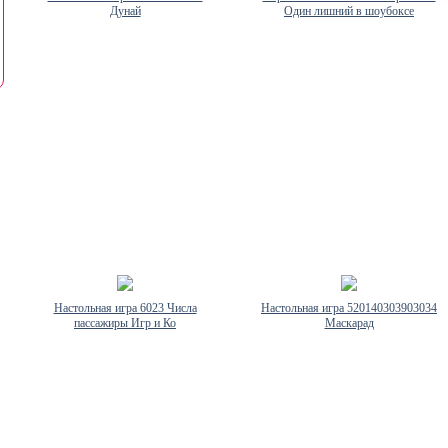
Дунай
Один лишний в шоубоксе
Настольная игра 6023 Числа
Настольная игра 520140303903034
пассажиры Игр и Ко
Маскарад