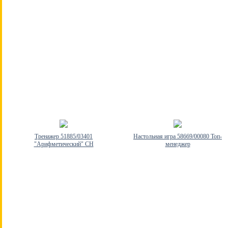
Тренажер 51885/03401
Настольная игра 58669/00080 Топ-
"Арифметический" СН
менеджер