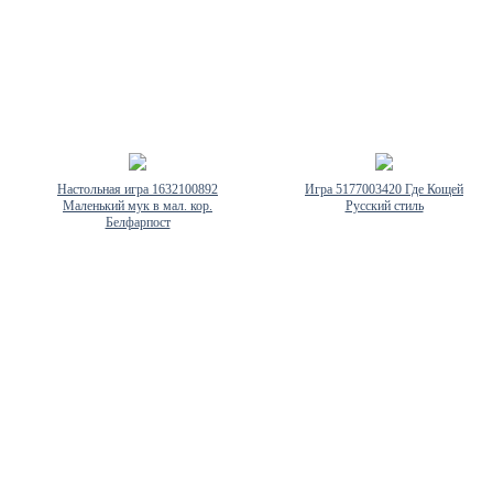
Настольная игра 1632100892
Игра 5177003420 Где Кощей
Маленький мук в мал. кор.
Русский стиль
Белфарпост