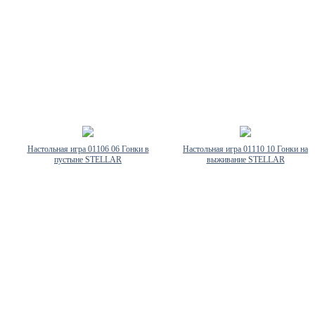
Настольная игра 01106 06 Гонки в
Настольная игра 01110 10 Гонки на
пустыне STELLAR
выживание STELLAR