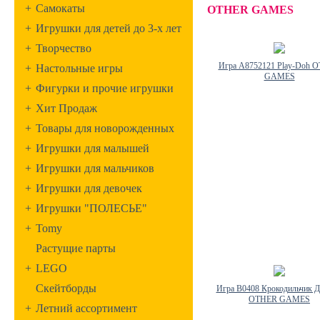
+
Самокаты
OTHER GAMES
+
Игрушки для детей до 3-х лет
+
Творчество
Игра A8752121 Play-Doh 
+
Настольные игры
GAMES
+
Фигурки и прочие игрушки
+
Хит Продаж
+
Товары для новорожденных
+
Игрушки для малышей
+
Игрушки для мальчиков
+
Игрушки для девочек
+
Игрушки "ПОЛЕСЬЕ"
+
Tomy
Растущие парты
+
LEGO
Скейтборды
Игра B0408 Крокодильчик Д
OTHER GAMES
+
Летний ассортимент