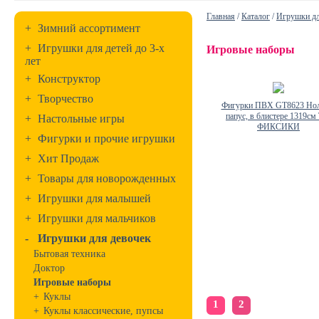
Главная
/
Каталог
/
Игрушки дл
+
Зимний ассортимент
+
Игрушки для детей до 3-х
Игровые наборы
лет
+
Конструктор
+
Творчество
Фигурки ПВХ GT8623 Нол
папус, в блистере 1319с
+
Настольные игры
ФИКСИКИ
+
Фигурки и прочие игрушки
+
Хит Продаж
+
Товары для новорожденных
+
Игрушки для малышей
+
Игрушки для мальчиков
-
Игрушки для девочек
Бытовая техника
Доктор
Игровые наборы
+
Куклы
1
2
+
Куклы классические, пупсы