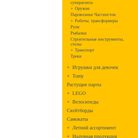
суперагента
+
Оружие
Паровозики Чаггингтон
+
Роботы, трансформеры
Рули
Рыбалки
Строительные инструменты,
столы
+
Транспорт
Треки
+
Игрушки для девочек
+
Tomy
Растущие парты
+
LEGO
+
Велосипеды
Скейтборды
Самокаты
+
Летний ассортимент
+
Надувная продукция