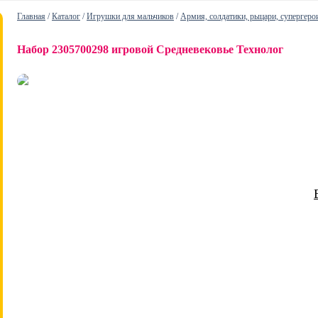
Главная
/
Каталог
/
Игрушки для мальчиков
/
Армия, солдатики, рыцари, супергеро
Набор 2305700298 игровой Средневековье Технолог