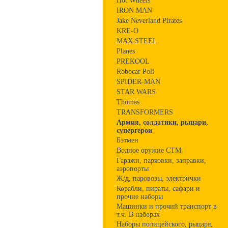
Hot Wheels
IRON MAN
Jake Neverland Pirates
KRE-O
MAX STEEL
Planes
PREKOOL
Robocar Poli
SPIDER-MAN
STAR WARS
Thomas
TRANSFORMERS
Армия, солдатики, рыцари,
супергерои
Бэтмен
Водное оружие СТМ
Гаражи, парковки, заправки,
аэропорты
Ж/д, паровозы, электрички
Корабли, пираты, сафари и
прочие наборы
Машинки и прочий транспорт в
т.ч. В наборах
Наборы полицейского, рыцаря,