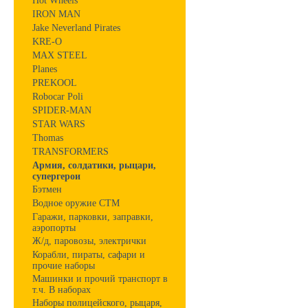
Hot Wheels
IRON MAN
Jake Neverland Pirates
KRE-O
MAX STEEL
Planes
PREKOOL
Robocar Poli
SPIDER-MAN
STAR WARS
Thomas
TRANSFORMERS
Армия, солдатики, рыцари,
супергерои
Бэтмен
Водное оружие СТМ
Гаражи, парковки, заправки,
аэропорты
Ж/д, паровозы, электрички
Корабли, пираты, сафари и
прочие наборы
Машинки и прочий транспорт в
т.ч. В наборах
Наборы полицейского, рыцаря,