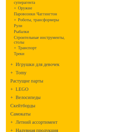
суперагента
+
Оружие
Паровозики Чаггингтон
+
Роботы, трансформеры
Рули
Рыбалки
Строительные инструменты,
столы
+
Транспорт
Треки
+
Игрушки для девочек
+
Tomy
Растущие парты
+
LEGO
+
Велосипеды
Скейтборды
Самокаты
+
Летний ассортимент
+
Надувная продукция