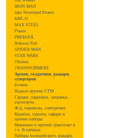
Hot Wheels
IRON MAN
Jake Neverland Pirates
KRE-O
MAX STEEL
Planes
PREKOOL
Robocar Poli
SPIDER-MAN
STAR WARS
Thomas
TRANSFORMERS
Армия, солдатики, рыцари,
супергерои
Бэтмен
Водное оружие СТМ
Гаражи, парковки, заправки,
аэропорты
Ж/д, паровозы, электрички
Корабли, пираты, сафари и
прочие наборы
Машинки и прочий транспорт в
т.ч. В наборах
Наборы полицейского, рыцаря,