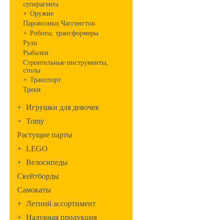
суперагента
+
Оружие
Паровозики Чаггингтон
+
Роботы, трансформеры
Рули
Рыбалки
Строительные инструменты,
столы
+
Транспорт
Треки
+
Игрушки для девочек
+
Tomy
Растущие парты
+
LEGO
+
Велосипеды
Скейтборды
Самокаты
+
Летний ассортимент
+
Надувная продукция