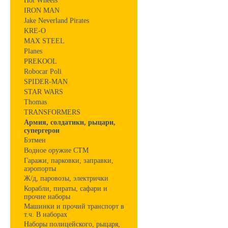
Hot Wheels
IRON MAN
Jake Neverland Pirates
KRE-O
MAX STEEL
Planes
PREKOOL
Robocar Poli
SPIDER-MAN
STAR WARS
Thomas
TRANSFORMERS
Армия, солдатики, рыцари,
супергерои
Бэтмен
Водное оружие СТМ
Гаражи, парковки, заправки,
аэропорты
Ж/д, паровозы, электрички
Корабли, пираты, сафари и
прочие наборы
Машинки и прочий транспорт в
т.ч. В наборах
Наборы полицейского, рыцаря,