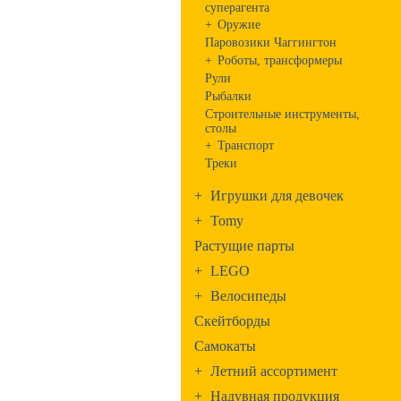
суперагента
+
Оружие
Паровозики Чаггингтон
+
Роботы, трансформеры
Рули
Рыбалки
Строительные инструменты,
столы
+
Транспорт
Треки
+
Игрушки для девочек
+
Tomy
Растущие парты
+
LEGO
+
Велосипеды
Скейтборды
Самокаты
+
Летний ассортимент
+
Надувная продукция