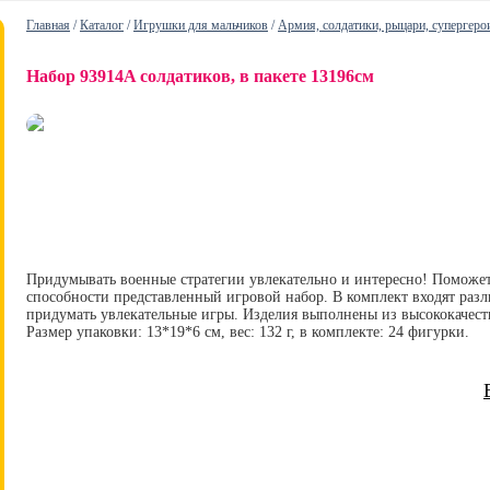
Главная
/
Каталог
/
Игрушки для мальчиков
/
Армия, солдатики, рыцари, супергеро
Набор 93914A солдатиков, в пакете 13196см
Придумывать военные стратегии увлекательно и интересно! Поможет
способности представленный игровой набор. В комплект входят раз
придумать увлекательные игры. Изделия выполнены из высококачес
Размер упаковки: 13*19*6 см, вес: 132 г, в комплекте: 24 фигурки.