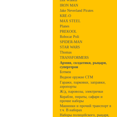
Hot Wheels
IRON MAN
Jake Neverland Pirates
KRE-O
MAX STEEL
Planes
PREKOOL
Robocar Poli
SPIDER-MAN
STAR WARS
Thomas
TRANSFORMERS
Армия, солдатики, рыцари,
супергерои
Бэтмен
Водное оружие СТМ
Гаражи, парковки, заправки,
аэропорты
Ж/д, паровозы, электрички
Корабли, пираты, сафари и
прочие наборы
Машинки и прочий транспорт в
т.ч. В наборах
Наборы полицейского, рыцаря,