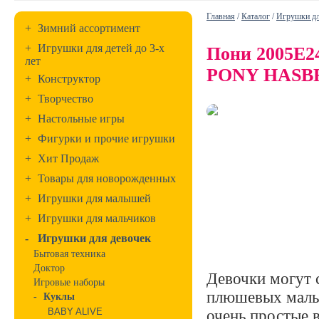
Главная
/
Каталог
/
Игрушки дл
+
Зимний ассортимент
+
Игрушки для детей до 3-х
Пони 2005E
лет
PONY HASB
+
Конструктор
+
Творчество
+
Настольные игры
+
Фигурки и прочие игрушки
+
Хит Продаж
+
Товары для новорожденных
+
Игрушки для малышей
+
Игрушки для мальчиков
-
Игрушки для девочек
Бытовая техника
Доктор
Девочки могут 
Игровые наборы
плюшевых малы
-
Куклы
BABY ALIVE
очень простые в