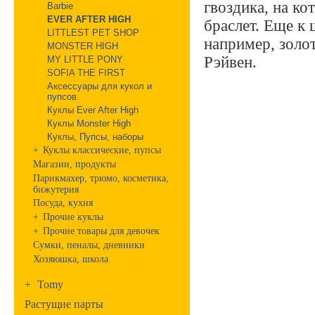
гвоздика, на к
Barbie
EVER AFTER HIGH
браслет. Еще к 
LITTLEST PET SHOP
например, золот
MONSTER HIGH
Рэйвен.
MY LITTLE PONY
SOFIA THE FIRST
Аксессуары для кукол и
пупсов
Куклы Ever After High
Куклы Monster High
Куклы, Пупсы, наборы
+
Куклы классические, пупсы
Магазин, продукты
Парикмахер, трюмо, косметика,
бижутерия
Посуда, кухня
+
Прочие куклы
+
Прочие товары для девочек
Сумки, пеналы, дневники
Хозяюшка, школа
+
Tomy
Растущие парты