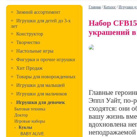
Главная
/
Каталог
/
Игрушки дл
+
Зимний ассортимент
+
Игрушки для детей до 3-х
Набор CFB15
лет
украшений в 
+
Конструктор
+
Творчество
+
Настольные игры
+
Фигурки и прочие игрушки
+
Хит Продаж
+
Товары для новорожденных
+
Игрушки для малышей
Главные героини
+
Игрушки для мальчиков
Эппл Уайт, по-р
-
Игрушки для девочек
сходятся: они о
Бытовая техника
вашу жизнь вме
Доктор
Игровые наборы
вдохновлена не
-
Куклы
неподражаемой 
BABY ALIVE