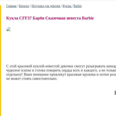
Главная
/
Каталог
/
Игрушки для девочек
/
Куклы
/
Barbie
Кукла CFF37 Барби Сказочная невеста Barbie
С этой красивой куклой-невестой девочки смогут разыгрывать шикар
чудесное платье и готова покорить сердца всех и каждого, а не толь
отдельно)! Ваше внимание привлекут красивые кружева и нотки розо
не может стоять самостоятельно.