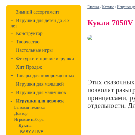
Главная
/
Каталог
/
Игрушки дл
+
Зимний ассортимент
+
Игрушки для детей до 3-х
Кукла 7050V 
лет
+
Конструктор
+
Творчество
+
Настольные игры
+
Фигурки и прочие игрушки
+
Хит Продаж
+
Товары для новорожденных
Этих сказочных
+
Игрушки для малышей
позволят разыг
+
Игрушки для мальчиков
принцессами, р
-
Игрушки для девочек
отдельности. Дл
Бытовая техника
Доктор
Игровые наборы
-
Куклы
BABY ALIVE