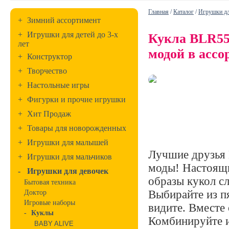
Главная
/
Каталог
/
Игрушки дл
+
Зимний ассортимент
+
Игрушки для детей до 3-х
Кукла BLR55
лет
модой в ассо
+
Конструктор
+
Творчество
+
Настольные игры
+
Фигурки и прочие игрушки
+
Хит Продаж
+
Товары для новорожденных
+
Игрушки для малышей
Лучшие друзья 
+
Игрушки для мальчиков
моды! Настоящи
-
Игрушки для девочек
образы кукол с
Бытовая техника
Выбирайте из пя
Доктор
Игровые наборы
видите. Вместе
-
Куклы
Комбинируйте и
BABY ALIVE