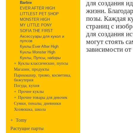
для создания ид
Barbie
EVER AFTER HIGH
жизни. Благода
LITTLEST PET SHOP
позы. Каждая к
MONSTER HIGH
страниц с изоб
MY LITTLE PONY
SOFIA THE FIRST
для создания и
Аксессуары для кукол и
могут стоять са
пупсов
Куклы Ever After High
зависимости от 
Куклы Monster High
Куклы, Пупсы, наборы
+
Куклы классические, пупсы
Магазин, продукты
Парикмахер, трюмо, косметика,
бижутерия
Посуда, кухня
+
Прочие куклы
+
Прочие товары для девочек
Сумки, пеналы, дневники
Хозяюшка, школа
+
Tomy
Растущие парты