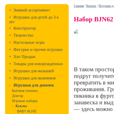
Главная
/
Каталог
/
Игрушки дл
+
Зимний ассортимент
+
Игрушки для детей до 3-х
Набор BJN62
лет
+
Конструктор
+
Творчество
+
Настольные игры
+
Фигурки и прочие игрушки
+
Хит Продаж
+
Товары для новорожденных
В таком простор
+
Игрушки для малышей
подруг получит
+
Игрушки для мальчиков
превратить в м
-
Игрушки для девочек
проживания. Гри
Бытовая техника
пикника в фурго
Доктор
Игровые наборы
занавеска и вы
-
Куклы
— здесь можно 
BABY ALIVE