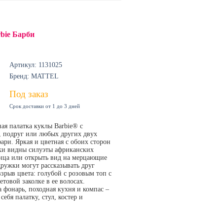
bie Барби
Артикул: 1131025
Бренд: MATTEL
Под заказ
Срок доставки от 1 до 3 дней
ная палатка куклы Barbie® с
, подруг или любых других двух
фари. Яркая и цветная с обоих сторон
тки видны силуэты африканских
лнца или открыть вид на мерцающие
дружки могут рассказывать друг
взрыв цвета: голубой с розовым топ с
овой заколке в ее волосах.
 фонарь, походная кухня и компас –
бя палатку, стул, костер и