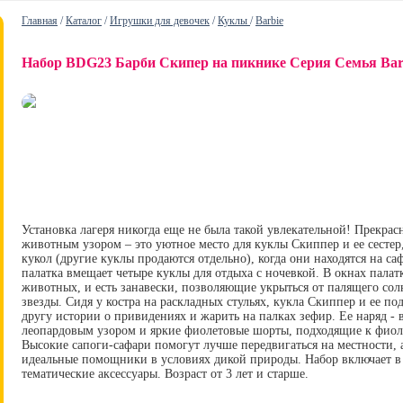
Главная
/
Каталог
/
Игрушки для девочек
/
Куклы
/
Barbie
Набор BDG23 Барби Скипер на пикнике Серия Семья Bar
Установка лагеря никогда еще не была такой увлекательной! Прекрас
животным узором – это уютное место для куклы Скиппер и ее сестер
кукол (другие куклы продаются отдельно), когда они находятся на са
палатка вмещает четыре куклы для отдыха с ночевкой. В окнах пала
животных, и есть занавески, позволяющие укрыться от палящего со
звезды. Сидя у костра на раскладных стульях, кукла Скиппер и ее по
другу истории о привидениях и жарить на палках зефир. Ее наряд - 
леопардовым узором и яркие фиолетовые шорты, подходящие к фиолет
Высокие сапоги-сафари помогут лучше передвигаться на местности, а
идеальные помощники в условиях дикой природы. Набор включает в се
тематические аксессуары. Возраст от 3 лет и старше.