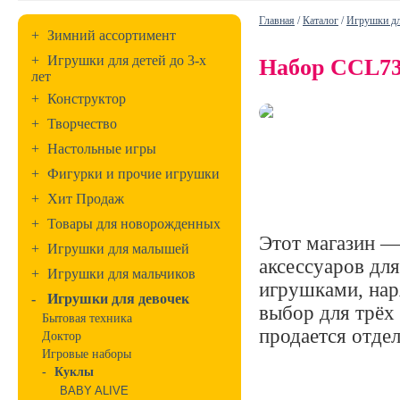
Главная
/
Каталог
/
Игрушки дл
+
Зимний ассортимент
+
Игрушки для детей до 3-х
Набор CCL73
лет
+
Конструктор
+
Творчество
+
Настольные игры
+
Фигурки и прочие игрушки
+
Хит Продаж
+
Товары для новорожденных
Этот магазин —
+
Игрушки для малышей
аксессуаров для
+
Игрушки для мальчиков
игрушками, нар
-
Игрушки для девочек
выбор для трёх
Бытовая техника
продается отдел
Доктор
Игровые наборы
-
Куклы
BABY ALIVE