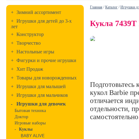
Главная
/
Каталог
/
Игрушки дл
+
Зимний ассортимент
+
Игрушки для детей до 3-х
Кукла 7439T 
лет
+
Конструктор
+
Творчество
+
Настольные игры
+
Фигурки и прочие игрушки
+
Хит Продаж
+
Товары для новорожденных
Подготовьтесь 
+
Игрушки для малышей
кукол Barbie пр
+
Игрушки для мальчиков
отличается инд
-
Игрушки для девочек
отдельности, пр
Бытовая техника
самостоятельно.
Доктор
Игровые наборы
-
Куклы
BABY ALIVE