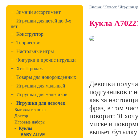
Главная
/
Каталог
/
Игрушки дл
+
Зимний ассортимент
+
Игрушки для детей до 3-х
Кукла A702
лет
+
Конструктор
+
Творчество
+
Настольные игры
+
Фигурки и прочие игрушки
+
Хит Продаж
+
Товары для новорожденных
Девочки получа
+
Игрушки для малышей
подгузников с 
+
Игрушки для мальчиков
как за настоящ
-
Игрушки для девочек
фраз, в том чис
Бытовая техника
говорит: 'Я хоч
Доктор
Игровые наборы
миске и покорм
-
Куклы
выпьет бутылку
BABY ALIVE