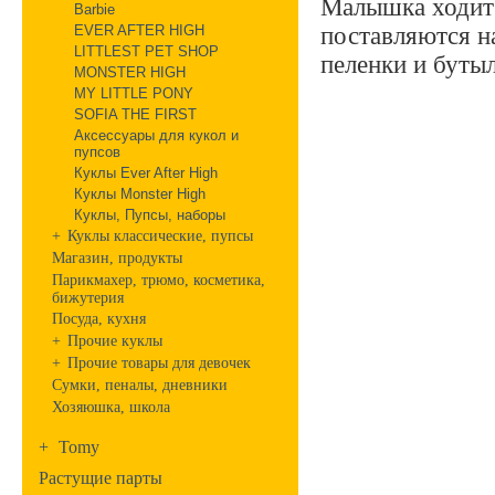
Малышка ходит 
Barbie
EVER AFTER HIGH
поставляются на
LITTLEST PET SHOP
пеленки и буты
MONSTER HIGH
MY LITTLE PONY
SOFIA THE FIRST
Аксессуары для кукол и
пупсов
Куклы Ever After High
Куклы Monster High
Куклы, Пупсы, наборы
+
Куклы классические, пупсы
Магазин, продукты
Парикмахер, трюмо, косметика,
бижутерия
Посуда, кухня
+
Прочие куклы
+
Прочие товары для девочек
Сумки, пеналы, дневники
Хозяюшка, школа
+
Tomy
Растущие парты