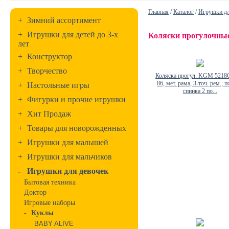
Главная
/
Каталог
/
Игрушки дл
+
Зимний ассортимент
+
Игрушки для детей до 3-х
Коляски прогулочны
лет
+
Конструктор
+
Творчество
Коляска прогул. KGM 5218C
86, мет. рама, 3-точ. рем., п
+
Настольные игры
спинка 2 по...
+
Фигурки и прочие игрушки
+
Хит Продаж
+
Товары для новорожденных
+
Игрушки для малышей
+
Игрушки для мальчиков
-
Игрушки для девочек
Бытовая техника
Доктор
Игровые наборы
-
Куклы
BABY ALIVE