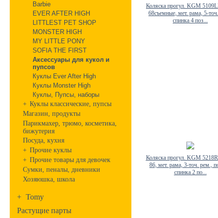
Barbie
Коляска прогул. KGM 5109LU
EVER AFTER HIGH
68съемные, мет. рама, 5-точ.
спинка 4 поз...
LITTLEST PET SHOP
MONSTER HIGH
MY LITTLE PONY
SOFIA THE FIRST
Аксессуары для кукол и
пупсов
Куклы Ever After High
Куклы Monster High
Куклы, Пупсы, наборы
+
Куклы классические, пупсы
Магазин, продукты
Парикмахер, трюмо, косметика,
бижутерия
Посуда, кухня
+
Прочие куклы
Коляска прогул. KGM 5218R
+
Прочие товары для девочек
86, мет. рама, 3-точ. рем., п
Сумки, пеналы, дневники
спинка 2 по...
Хозяюшка, школа
+
Tomy
Растущие парты