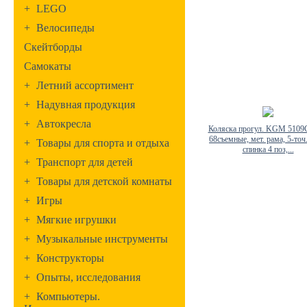
+
LEGO
+
Велосипеды
Скейтборды
Самокаты
+
Летний ассортимент
+
Надувная продукция
+
Автокресла
Коляска прогул. KGM 5109G
68съемные, мет. рама, 5-точ.
+
Товары для спорта и отдыха
спинка 4 поз,...
+
Транспорт для детей
+
Товары для детской комнаты
+
Игры
+
Мягкие игрушки
+
Музыкальные инструменты
+
Конструкторы
+
Опыты, исследования
+
Компьютеры.