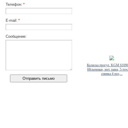
Телефон:
*
E-mail:
*
Сообщение:
Коляска прогул. KGM 6109G
68съемные, мет. рама, 5-точ.
спинка 4 поз,...