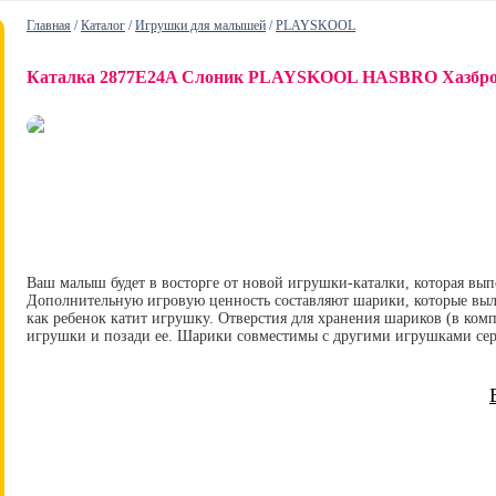
Главная
/
Каталог
/
Игрушки для малышей
/
PLAYSKOOL
Каталка 2877E24A Слоник PLAYSKOOL HASBRO Хазбр
Ваш малыш будет в восторге от новой игрушки-каталки, которая вып
Дополнительную игровую ценность составляют шарики, которые выле
как ребенок катит игрушку. Отверстия для хранения шариков (в компл
игрушки и позади ее. Шарики совместимы с другими игрушками сери