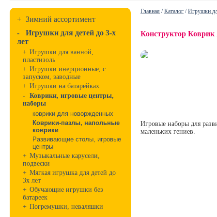
Главная
/
Каталог
/
Игрушки дл
+
Зимний ассортимент
-
Игрушки для детей до 3-х
Конструктор Коврик
лет
+
Игрушки для ванной,
пластизоль
+
Игрушки инерционные, с
запуском, заводные
+
Игрушки на батарейках
-
Коврики, игровые центры,
наборы
коврики для новоржденных
Коврики-пазлы, напольные
Игровые наборы для разв
коврики
маленьких гениев.
Развивающие столы, игровые
центры
+
Музыкальные карусели,
подвески
+
Мягкая игрушка для детей до
3х лет
+
Обучающие игрушки без
батареек
+
Погремушки, неваляшки