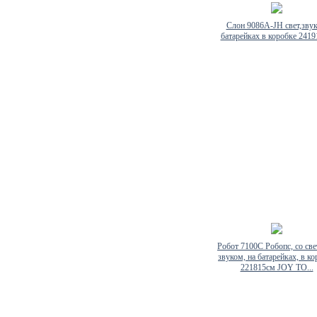
Слон 9086A-JH свет,звук
батарейках в коробке 241
Робот 7100C Робопс, со све
звуком, на батарейках, в к
221815см JOY TO...