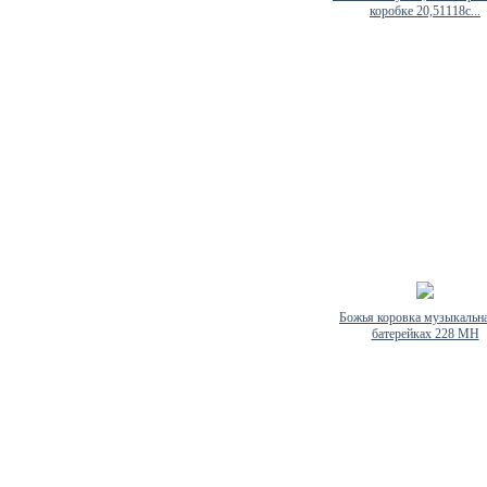
коробке 20,51118с...
Божья коровка музыкальна
батерейках 228 МН