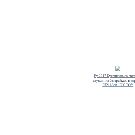
Ру 2217 Букашечка со све
звуком, на батарейках, в к
252118см JOY TOY