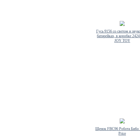
Гусь 9156 со светом и звук
батарейках, в коробке 242
JOY TOY
Щенок FBC96 Робота Бибо 
Price