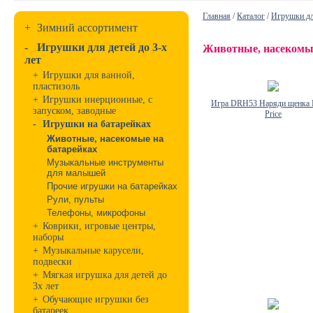
Главная
/
Каталог
/
Игрушки дл
+
Зимний ассортимент
-
Игрушки для детей до 3-х
Животные, насекомые
лет
+
Игрушки для ванной,
пластизоль
+
Игрушки инерционные, с
Игра DRH53 Наряди щенка F
запуском, заводные
Price
-
Игрушки на батарейках
Животные, насекомые на
батарейках
Музыкальные инструменты
для малышей
Прочие игрушки на батарейках
Рули, пульты
Телефоны, микрофоны
+
Коврики, игровые центры,
наборы
+
Музыкальные карусели,
подвески
+
Мягкая игрушка для детей до
3х лет
+
Обучающие игрушки без
батареек