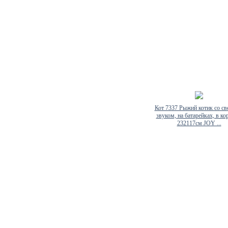
Кот 7337 Рыжий котик со св
звуком, на батарейках, в ко
232117см JOY ...