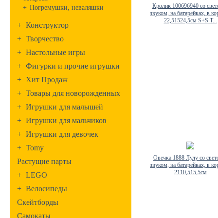
Кролик 100696940 со свет
+
Погремушки, неваляшки
звуком, на батарейках, в к
22,51524,5см S+S T...
+
Конструктор
+
Творчество
+
Настольные игры
+
Фигурки и прочие игрушки
+
Хит Продаж
+
Товары для новорожденных
+
Игрушки для малышей
+
Игрушки для мальчиков
+
Игрушки для девочек
+
Tomy
Овечка 1888 Лулу со свет
Растущие парты
звуком, на батарейках, в к
2110,515,5см
+
LEGO
+
Велосипеды
Скейтборды
Самокаты