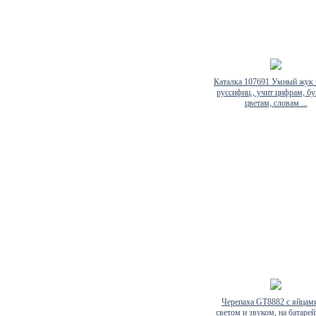
Каталка 107691 Умный жук н
руссифиц., учит цифрам, бу
цветам, словам ...
Черепаха GT8882 с яйцами
светом и звуком, на батарей