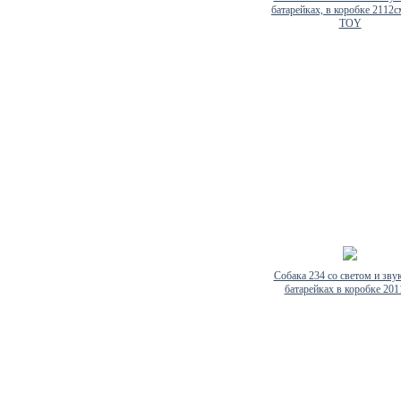
батарейках, в коробке 2112
TOY
Собака 234 со светом и зву
батарейках в коробке 20