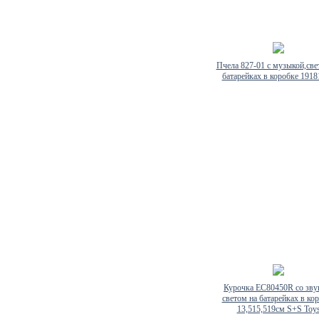
Пчела 827-01 с музыкой,све
батарейках в коробке 191
Курочка EC80450R со зву
светом на батарейках в ко
13,515,519см S+S Toy