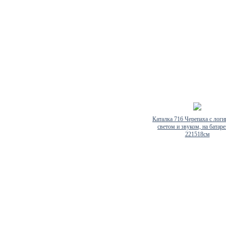
Каталка 716 Черепаха с логи
светом и звуком, на батар
221518см