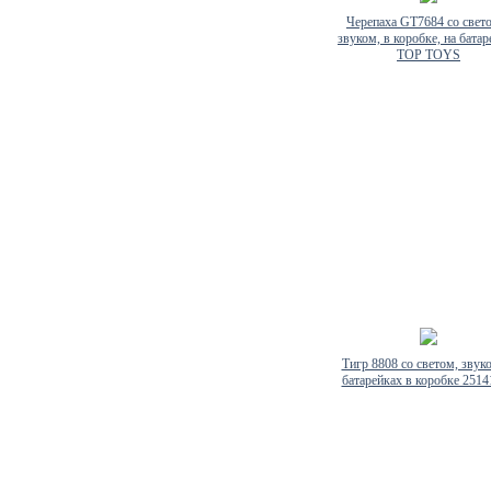
Черепаха GT7684 со свет
звуком, в коробке, на бата
TOP TOYS
Тигр 8808 со светом, звук
батарейках в коробке 251