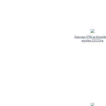
Динозавр 0788 на батарейк
коробке 231213см