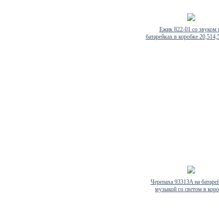
Ежик 822-01 со звуком 
батарейках в коробке 20,514,
Черепаха 93313A на батарей
музыкой со светом в кор