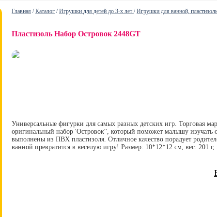
Главная
/
Каталог
/
Игрушки для детей до 3-х лет
/
Игрушки для ванной, пластизол
Пластизоль Набор Островок 2448GT
Универсальные фигурки для самых разных детских игр. Торговая мар
оригинальный набор 'Островок'', который поможет малышу изучать
выполнены из ПВХ пластизоля. Отличное качество порадует родител
ванной превратится в веселую игру! Размер: 10*12*12 см, вес: 201 г, 