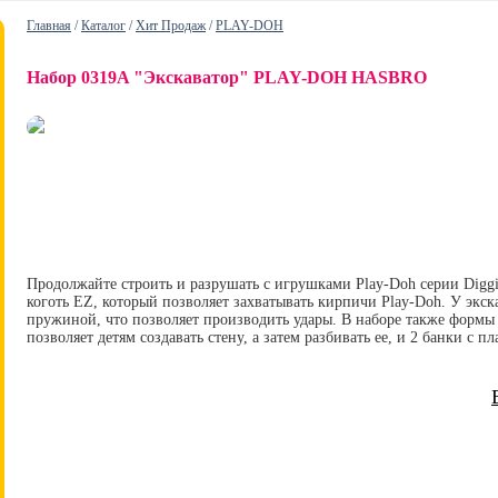
Главная
/
Каталог
/
Хит Продаж
/
PLAY-DOH
Набор 0319A "Экскаватор" PLAY-DOH HASBRO
Продолжайте строить и разрушать с игрушками Play-Doh серии Diggi
коготь EZ, который позволяет захватывать кирпичи Play-Doh. У экс
пружиной, что позволяет производить удары. В наборе также формы 
позволяет детям создавать стену, а затем разбивать ее, и 2 банки с п