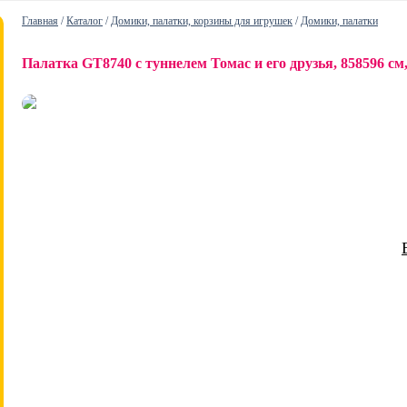
Главная
/
Каталог
/
Домики, палатки, корзины для игрушек
/
Домики, палатки
Палатка GT8740 с туннелем Томас и его друзья, 858596 см