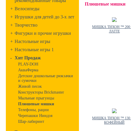
рекомендованные товары
Плюшевые мишки
+
Велосипеды
+
Игрушки для детей до 3-х лет
+
Творчество
МИШКА ТИХОН ™ 200
ЛАТТЕ
+
Фигурки и прочие игрушки
+
Настольные игры
+
Настольные игры 1
-
Хит Продаж
PLAY-DOH
АкваФерма
Детские дошкольные рюкзачки
и сумочки
Живой песок
Конструкторы Brickmaster
Мыльные прыгунцы
Плюшевые мишки
Телефоны, рации
Черепашки Ниндзя
МИШКА ТИХОН ™ 130
Шар-лабиринт
КОФЕЙНЫЙ