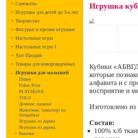
+
Самокаты
Игрушка куб
+
Игрушки для детей до 3-х лет
+
Творчество
+
Фигурки и прочие игрушки
+
Настольные игры
+
Настольные игры 1
+
Хит Продаж
+
Товары для новорожденных
Кубики «АБВГД
-
Игрушки для малышей
которые познак
Disney
алфавита и с п
Fisher-Price
восприятие и м
PLAYSKOOL
TOLO
Домики, палатки
Изготовлено из
Животные, транспорт на
батарейках
Игрушки из дерева
Состав:
Игрушки из дерева.
100% х/б ткан
+
Каталки