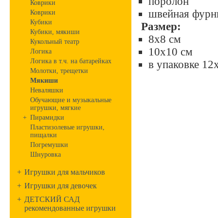
поролон
Коврики
швейная фурн
Коврики
Кубики
Размер:
Кубики, мякиши
8х8 см
Кукольный театр
10х10 см
Логика
Логика в т.ч. на батарейках
в упаковке 12
Молотки, трещетки
Мякиши
Неваляшки
Обучающие и музыкальные
игрушки, мягкие
+
Пирамидки
Пластизолевые игрушки,
пищалки
Погремушки
Шнуровка
+
Игрушки для мальчиков
+
Игрушки для девочек
+
ДЕТСКИЙ САД
рекомендованные игрушки