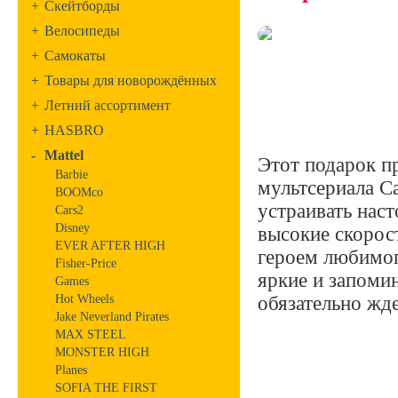
+
Скейтборды
+
Велосипеды
+
Самокаты
+
Товары для новорождённых
+
Летний ассортимент
+
HASBRO
-
Mattel
Этот подарок п
Barbie
мультсериала C
BOOMco
устраивать нас
Cars2
Disney
высокие скорос
EVER AFTER HIGH
героем любимог
Fisher-Price
яркие и запоми
Games
Hot Wheels
обязательно жд
Jake Neverland Pirates
MAX STEEL
MONSTER HIGH
Planes
SOFIA THE FIRST