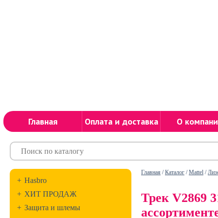
Главная
Оплата и доставка
О компани
Главная
/
Каталог
/
Mattel
/
Лиз
+
Hasbro
+
ХИТ ПРОДАЖ
Трек V2869 3
+
Защита и шлемы
ассортименте