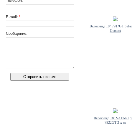
Телефон:
*
E-mail:
*
Велосипед 18" 7917GT Safari
Geomet
Сообщение:
Велосипед 18" SAFARI pr
7822GT 2-х ко