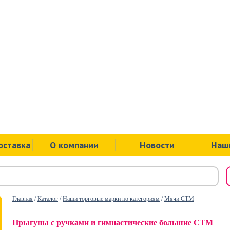
ул.Советск
пр.Ленина
ул.Ложева
ул.Юбилей
оставка
О компании
Новости
Наш
Главная
/
Каталог
/
Наши торговые марки по категориям
/
Мячи СТМ
Прыгуны с ручками и гимнастические большие СТМ