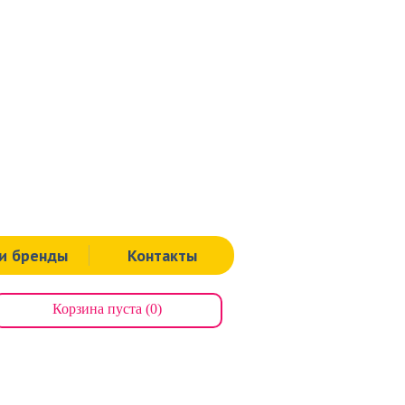
Тула
ая, д.60.
Тел.: 8 (4872) 311-939
, д.112.
Тел.: 8 (000) 00-00-00
я, д.125а.
Тел.: 8 (4872) 71-64-43
Щекино
ная, д.19.
Тел.: 8 (48751) 9-00-91
и бренды
Контакты
Корзина пуста (0)