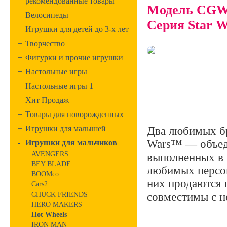
рекомендованные товары
Модель CGW3
+
Велосипеды
Серия Star W
+
Игрушки для детей до 3-х лет
+
Творчество
+
Фигурки и прочие игрушки
+
Настольные игры
+
Настольные игры 1
+
Хит Продаж
+
Товары для новорожденных
+
Игрушки для малышей
Два любимых бр
Wars™ — объед
-
Игрушки для мальчиков
AVENGERS
выполненных в м
BEY BLADE
любимых персон
BOOMco
них продаются п
Cars2
CHUCK FRIENDS
совместимы с н
HERO MAKERS
Hot Wheels
IRON MAN