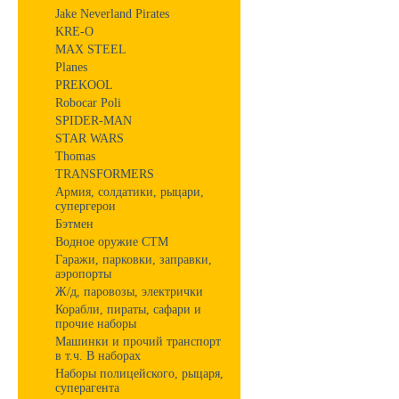
Jake Neverland Pirates
KRE-O
MAX STEEL
Planes
PREKOOL
Robocar Poli
SPIDER-MAN
STAR WARS
Thomas
TRANSFORMERS
Армия, солдатики, рыцари,
супергерои
Бэтмен
Водное оружие СТМ
Гаражи, парковки, заправки,
аэропорты
Ж/д, паровозы, электрички
Корабли, пираты, сафари и
прочие наборы
Машинки и прочий транспорт
в т.ч. В наборах
Наборы полицейского, рыцаря,
суперагента