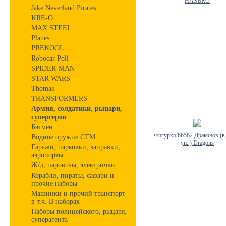
HASBRO
Jake Neverland Pirates
KRE-O
MAX STEEL
Planes
PREKOOL
Robocar Poli
SPIDER-MAN
STAR WARS
Thomas
TRANSFORMERS
Армия, солдатики, рыцари,
супергерои
Бэтмен
Фигурки 66562 Драконов (в
Водное оружие СТМ
уп. ) Dragons
Гаражи, парковки, заправки,
аэропорты
Ж/д, паровозы, электрички
Корабли, пираты, сафари и
прочие наборы
Машинки и прочий транспорт
в т.ч. В наборах
Наборы полицейского, рыцаря,
суперагента