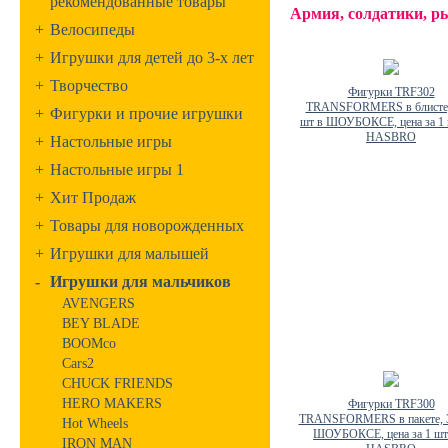
рекомендованные товары
Армия, солдатики, р
+
Велосипеды
+
Игрушки для детей до 3-х лет
+
Творчество
Фигурки TRF302
TRANSFORMERS в блистер
+
Фигурки и прочие игрушки
шт в ШОУБОКСЕ, цена за 1
HASBRO
+
Настольные игры
+
Настольные игры 1
+
Хит Продаж
+
Товары для новорожденных
+
Игрушки для малышей
-
Игрушки для мальчиков
AVENGERS
BEY BLADE
BOOMco
Cars2
CHUCK FRIENDS
HERO MAKERS
Фигурки TRF300
TRANSFORMERS в пакете, 3
Hot Wheels
ШОУБОКСЕ, цена за 1 ш
IRON MAN