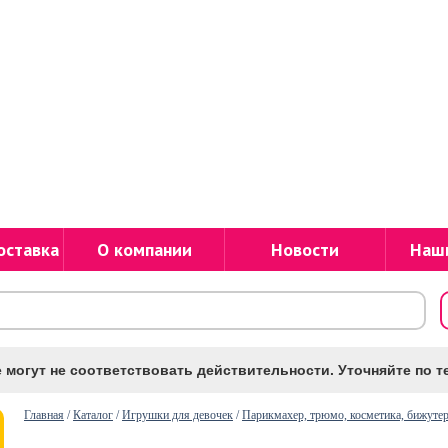
оставка
О компании
Новости
Наш
 могут не соответствовать действительности. Уточняйте по те
Главная
/
Каталог
/
Игрушки для девочек
/
Парикмахер, трюмо, косметика, бижуте