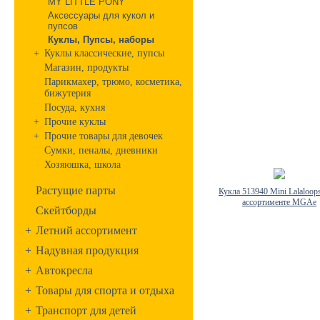
MY LITTLE PONY
Аксессуары для кукол и
пупсов
Куклы, Пупсы, наборы
+
Куклы классические, пупсы
Магазин, продукты
Парикмахер, трюмо, косметика,
бижутерия
Посуда, кухня
+
Прочие куклы
+
Прочие товары для девочек
Сумки, пеналы, дневники
Хозяюшка, школа
Растущие парты
Кукла 513940 Mini Lalaloops
ассортименте MGAe
Скейтборды
+
Летний ассортимент
+
Надувная продукция
+
Автокресла
+
Товары для спорта и отдыха
+
Транспорт для детей