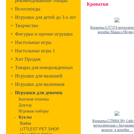
рекомендованные товары
Кроватки
+
Велосипеды
+
Игрушки для детей до 3-х лет
+
Творчество
Кроватка GT7374 металличес
коробке Маша и Медве
+
Фигурки и прочие игрушки
+
Настольные игры
+
Настольные игры 1
+
Хит Продаж
+
Товары для новорожденных
+
Игрушки для малышей
+
Игрушки для мальчиков
-
Игрушки для девочек
Бытовая техника
Доктор
Игровые наборы
-
Куклы
Кроватка GT8664 My Little
Barbie
металлическая с балдахин
LITTLEST PET SHOP
колесах, в коробке ...