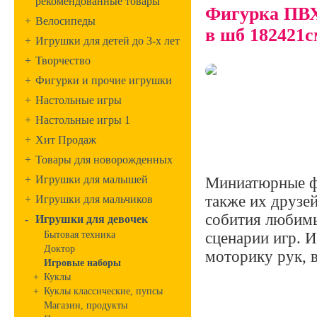
рекомендованные товары
Фигурка ПВХ
+
Велосипеды
в шб 18242
+
Игрушки для детей до 3-х лет
+
Творчество
+
Фигурки и прочие игрушки
+
Настольные игры
+
Настольные игры 1
+
Хит Продаж
+
Товары для новорожденных
+
Игрушки для малышей
Миниатюрные фи
также их друзе
+
Игрушки для мальчиков
собития любимы
-
Игрушки для девочек
Бытовая техника
сценарии игр. 
Доктор
моторику рук, 
Игровые наборы
+
Куклы
+
Куклы классические, пупсы
Магазин, продукты