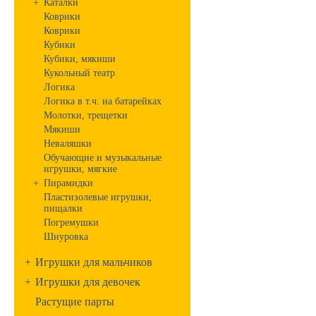
+
Каталки
Коврики
Коврики
Кубики
Кубики, мякиши
Кукольный театр
Логика
Логика в т.ч. на батарейках
Молотки, трещетки
Мякиши
Неваляшки
Обучающие и музыкальные
игрушки, мягкие
+
Пирамидки
Пластизолевые игрушки,
пищалки
Погремушки
Шнуровка
+
Игрушки для мальчиков
+
Игрушки для девочек
Растущие парты