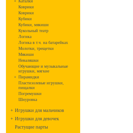
+
Каталки
Коврики
Коврики
Кубики
Кубики, мякиши
Кукольный театр
Логика
Логика в т.ч. на батарейках
Молотки, трещетки
Мякиши
Неваляшки
Обучающие и музыкальные
игрушки, мягкие
+
Пирамидки
Пластизолевые игрушки,
пищалки
Погремушки
Шнуровка
+
Игрушки для мальчиков
+
Игрушки для девочек
Растущие парты