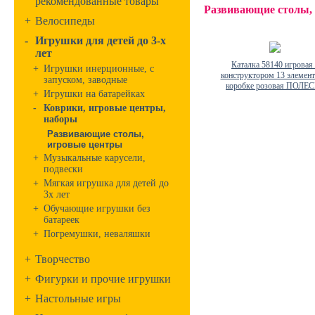
рекомендованные товары
Развивающие столы,
+
Велосипеды
-
Игрушки для детей до 3-х
лет
Каталка 58140 игровая 
+
Игрушки инерционные, с
конструктором 13 элемент
запуском, заводные
коробке розовая ПОЛЕ
+
Игрушки на батарейках
-
Коврики, игровые центры,
наборы
Развивающие столы,
игровые центры
+
Музыкальные карусели,
подвески
+
Мягкая игрушка для детей до
3х лет
+
Обучающие игрушки без
батареек
+
Погремушки, неваляшки
+
Творчество
+
Фигурки и прочие игрушки
+
Настольные игры