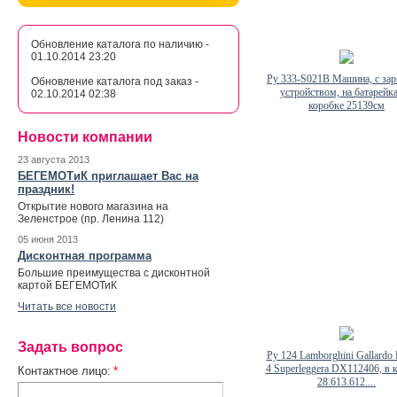
Обновление каталога по наличию -
01.10.2014 23:20
Ру 333-S021B Машина, с за
Обновление каталога под заказ -
устройством, на батарейка
02.10.2014 02:38
коробке 25139см
Новости компании
23 августа 2013
БЕГЕМОТиК приглашает Вас на
праздник!
Открытие нового магазина на
Зеленстрое (пр. Ленина 112)
05 июня 2013
Дисконтная программа
Большие преимущества с дисконтной
картой БЕГЕМОТиК
Читать все новости
Задать вопрос
Ру 124 Lamborghini Gallardo
4 Superleggera DX112406, в 
Контактное лицо:
*
28.613.612....