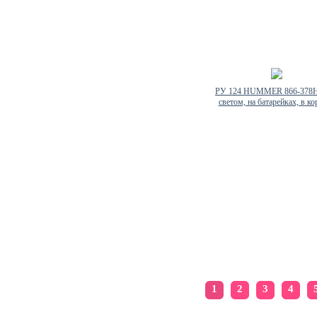
РУ 124 HUMMER 866-378H
светом, на батарейках, в ко
1
2
3
4