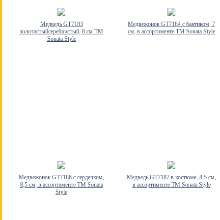
Медведь GT7183
Медвежонок GT7184 с бантиком, 7
золотистыйсеребристый, 8 см TM
см, в ассортименте TM Sonata Style
Sonata Style
Медвежонок GT7186 с сердечком,
Медведь GT7187 в костюме, 8,5 см,
8,5 см, в ассортименте TM Sonata
в ассортименте TM Sonata Style
Style