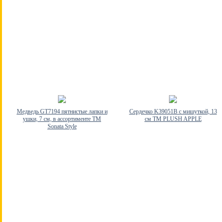
Медведь GT7194 пятнистые лапки и
Сердечко K39051B с мишуткой, 13
ушки, 7 см, в ассортименте TM
см ТМ PLUSH APPLE
Sonata Style