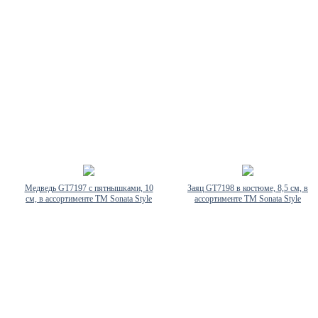
Медведь GT7197 с пятнышками, 10
Заяц GT7198 в костюме, 8,5 см, в
см, в ассортименте TM Sonata Style
ассортименте TM Sonata Style