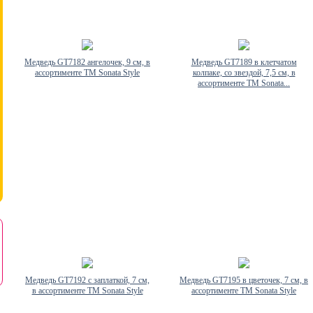
Медведь GT7182 ангелочек, 9 см, в
Медведь GT7189 в клетчатом
ассортименте TM Sonata Style
колпаке, со звездой, 7,5 см, в
ассортименте TM Sonata...
Медведь GT7192 с заплаткой, 7 см,
Медведь GT7195 в цветочек, 7 см, в
в ассортименте TM Sonata Style
ассортименте TM Sonata Style