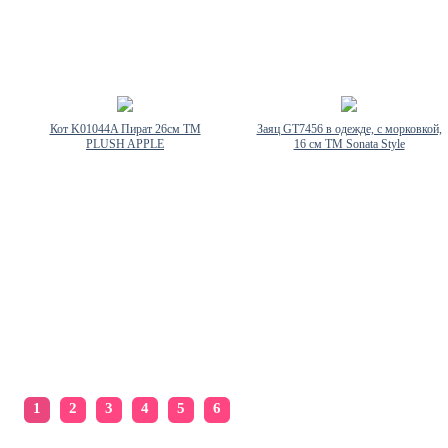
Кот K01044A Пират 26см ТМ
Заяц GT7456 в одежде, с морковкой,
PLUSH APPLE
16 см TM Sonata Style
1
2
3
4
5
6