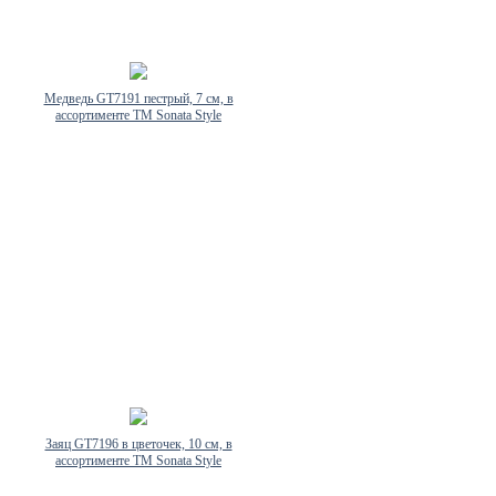
Медведь GT7191 пестрый, 7 см, в
ассортименте TM Sonata Style
Заяц GT7196 в цветочек, 10 см, в
ассортименте TM Sonata Style