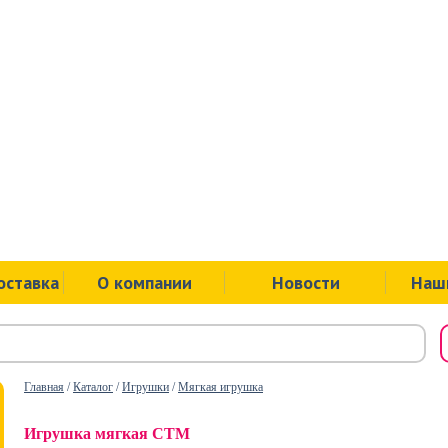
ул.Советск
пр.Ленина
ул.Ложева
ул.Юбилей
оставка
О компании
Новости
Наш
Главная
/
Каталог
/
Игрушки
/
Мягкая игрушка
Игрушка мягкая СТМ