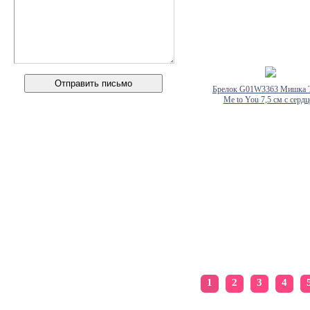
Брелок G01W3363 Мишка 
Me to You 7,5 см с серд
1
2
3
4