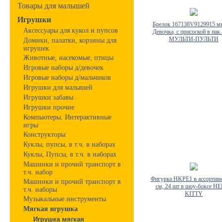
Товары для малышей
Игрушки
Брелок 167138V9129915 м
Аксессуары для кукол и пупсов
Девочка, с присоской в пак
МУЛЬТИ-ПУЛЬТИ
Домики, палатки, корзины для
игрушек
Животные, насекомые, птицы
Игровые наборы д/девочек
Игровые наборы д/мальчиков
Игрушки для малышей
Игрушки забавы
Игрушки прочие
Компьютеры. Интерактивные
игры
Конструкторы
Куклы, пупсы, в т.ч. в наборах
Куклы, Пупсы, в т.ч. в наборах
Машинки и прочий транспорт в
т.ч. набор
Фигурка HKPE1 в ассортиме
Машинки и прочий транспорт в
см, 24 шт в шоу-боксе H
т.ч. наборы
KITTY
Музыкальные инструменты
Мягкая игрушка
Игрушка мягкая