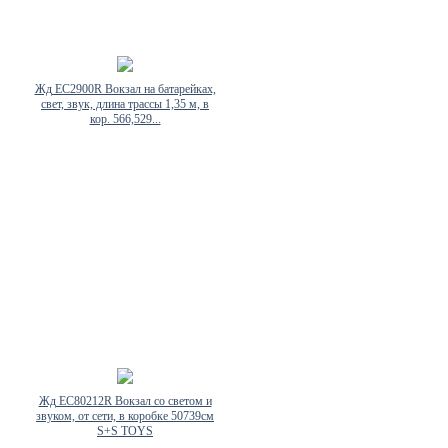
Жд EC2900R Вокзал на батарейках,
свет, звук, длина трассы 1,35 м, в
кор. 566,529...
Жд EC80212R Вокзал со светом и
звуком, от сети, в коробке 50739см
S+S TOYS