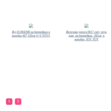
Жд EC80436R на батарейках в
Железная дорога 0617 свет, звук,
коробке 407,526см S+S TOYS
дым, на батарейках, 282см, в
коробке, JOY TOY
1
2