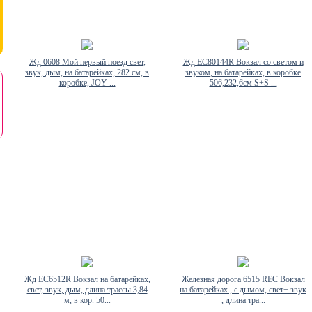
Жд 0608 Мой первый поезд свет,
Жд EC80144R Вокзал со светом и
звук, дым, на батарейках, 282 см, в
звуком, на батарейках, в коробке
коробке, JOY ...
506,232,6см S+S ...
Жд EC6512R Вокзал на батарейках,
Железная дорога 6515 REC Вокзал
свет, звук, дым, длина трассы 3,84
на батарейках , с дымом, свет+ звук
м, в кор. 50...
, длина тра...