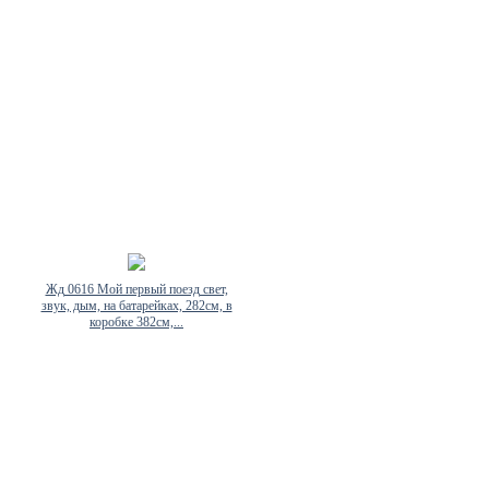
Жд 0616 Мой первый поезд свет,
звук, дым, на батарейках, 282см, в
коробке 382см,...