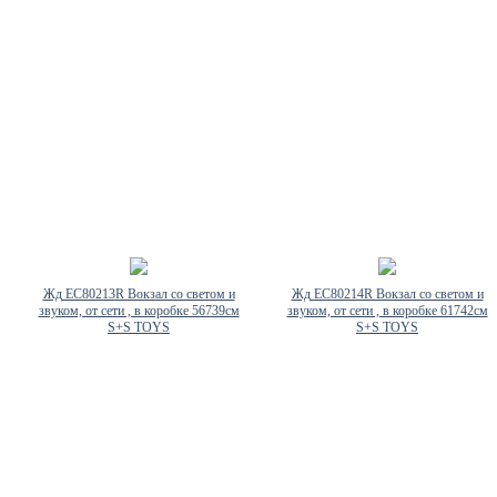
Жд EC80213R Вокзал со светом и
Жд EC80214R Вокзал со светом и
звуком, от сети , в коробке 56739см
звуком, от сети , в коробке 61742см
S+S TOYS
S+S TOYS