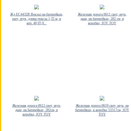
Жд EC4432R Вокзал на батарейках,
Железная дорога 0611 свет, звук,
свет, звук, длина трассы 1,35 м, в
дым, на батарейках, 282 см, в
кор. 40,95,9...
коробке, JOY TOY
Железная дорога 0612 свет, звук,
Железная дорога 0619 свет, звук, на
дым, на батарейках, 282см, в
батарейках, в коробке 53317см, JOY
коробке, JOY TOY
TOY