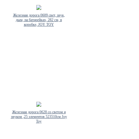
Железная дорога 0609 свет, звук,
дым, на батарейках, 282 см, в
коробке, JOY TOY
Железная дорога 0628 со светом и
звуком ,25 элементов 523510см Joy
Toy