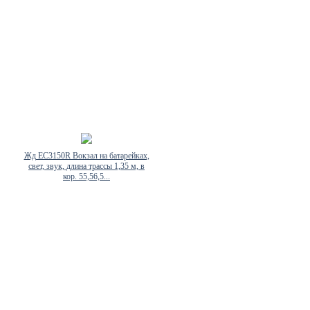
Жд EC3150R Вокзал на батарейках,
свет, звук, длина трассы 1,35 м, в
кор. 55,56,5...