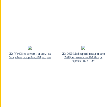
Жд YY098 со светом и звуком, на
Жд 0625 Мой первый поезд от сети
батарейках, в коробке, 618,541,5см
220В, игровое поле 10080 см, в
коробке, JOY TOY