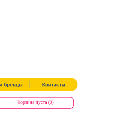
Тула
ая, д.60.
Тел.: 8 (4872) 311-939
, д.112.
Тел.: 8 (000) 00-00-00
я, д.125а.
Тел.: 8 (4872) 71-64-43
Щекино
ная, д.19.
Тел.: 8 (48751) 9-00-91
и бренды
Контакты
Корзина пуста (0)