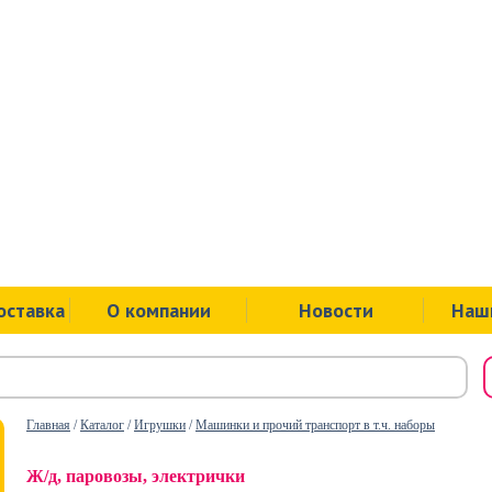
ул.Советск
пр.Ленина
ул.Ложева
ул.Юбилей
оставка
О компании
Новости
Наш
Главная
/
Каталог
/
Игрушки
/
Машинки и прочий транспорт в т.ч. наборы
Ж/д, паровозы, электрички