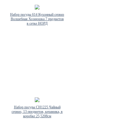
Набор посуды 614 Кухонный сервиз
Волшебная Хозяюшка 7 предметов
в сетке НОРД
Набор посуды CH1225 Чайный
сервиз, 13 предметов, керамика, в
коробке 25,5208см