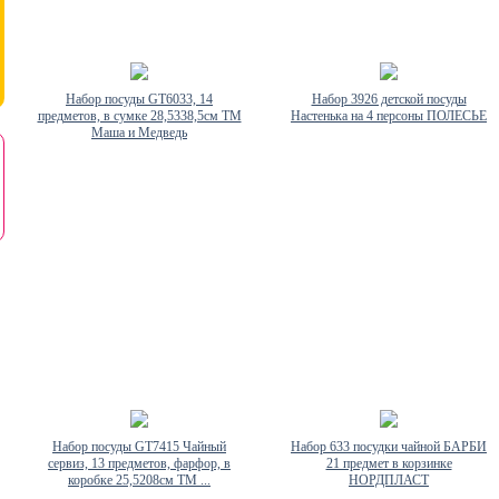
Набор посуды GT6033, 14
Набор 3926 детской посуды
предметов, в сумке 28,5338,5см ТМ
Настенька на 4 персоны ПОЛЕСЬЕ
Маша и Медведь
Набор посуды GT7415 Чайный
Набор 633 посудки чайной БАРБИ
сервиз, 13 предметов, фарфор, в
21 предмет в корзинке
коробке 25,5208см ТМ ...
НОРДПЛАСТ