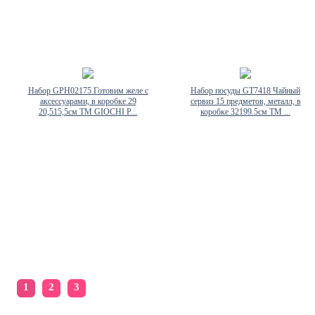
Набор GPH02175 Готовим желе с
Набор посуды GT7418 Чайный
аксессуарами, в коробке 29
сервиз 15 предметов, металл, в
20,515,5см ТМ GIOCHI P...
коробке 32199.5см ТМ ...
1
2
3