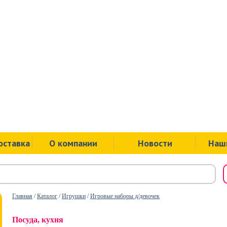
ул.Советск
пр.Ленина
ул.Ложева
ул.Юбилей
оставка
О компании
Новости
Наш
Главная
/
Каталог
/
Игрушки
/
Игровые наборы д/девочек
Посуда, кухня