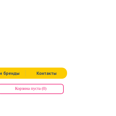
Тула
ая, д.60.
Тел.: 8 (4872) 311-939
, д.112.
Тел.: 8 (000) 00-00-00
я, д.125а.
Тел.: 8 (4872) 71-64-43
Щекино
ная, д.19.
Тел.: 8 (48751) 9-00-91
и бренды
Контакты
Корзина пуста (0)