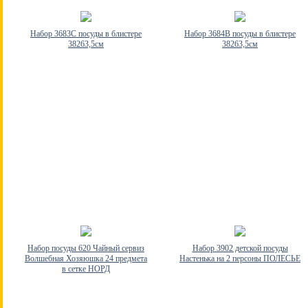
Набор 3683C посуды в блистере
Набор 3684B посуды в блистере
38263,5см
38263,5см
Набор посуды 620 Чайный сервиз
Набор 3902 детской посуды
Волшебная Хозяюшка 24 предмета
Настенька на 2 персоны ПОЛЕСЬЕ
в сетке НОРД