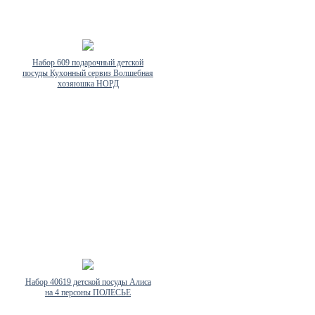
Набор 609 подарочный детской
посуды Кухонный сервиз Волшебная
хозяюшка НОРД
Набор 40619 детской посуды Алиса
на 4 персоны ПОЛЕСЬЕ