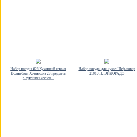
Набор посуды 626 Кухонный сервиз
Набор посуды для кукол Шеф-повар
Волшебная Хозяюшка 23 предмета
21010 ПЛЭЙДОРАДО
в лукошке+чеснок...