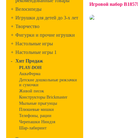
рекомендованные товары
Игровой набор B18
+
Велосипеды
+
Игрушки для детей до 3-х лет
+
Творчество
+
Фигурки и прочие игрушки
+
Настольные игры
+
Настольные игры 1
-
Хит Продаж
PLAY-DOH
АкваФерма
Детские дошкольные рюкзачки
и сумочки
Живой песок
Конструкторы Brickmaster
Мыльные прыгунцы
Плюшевые мишки
Телефоны, рации
Черепашки Ниндзя
Шар-лабиринт