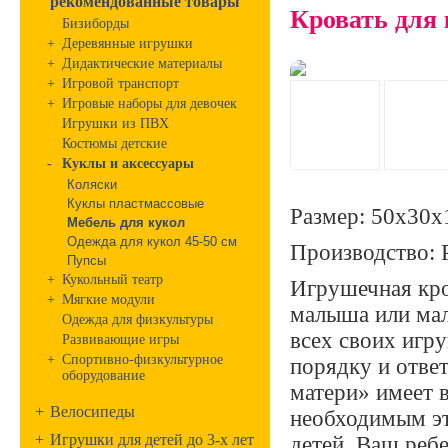
рекомендованные товары
Кровать для 
Бизиборды
+
Деревянные игрушки
+
Дидактические материалы
+
Игровой транспорт
+
Игровые наборы для девочек
Игрушки из ПВХ
Костюмы детские
-
Куклы и аксессуары
Коляски
Куклы пластмассовые
Размер: 50х30х
Мебель для кукол
Одежда для кукол 45-50 см
Производство: 
Пупсы
+
Кукольный театр
Игрушечная кро
+
Мягкие модули
малыша или мал
Одежда для физкультуры
всех своих игру
Развивающие игры
+
Спортивно-физкультурное
порядку и ответ
оборудование
матери» имеет 
+
Велосипеды
необходимым эт
+
Игрушки для детей до 3-х лет
детей. Ваш ребе