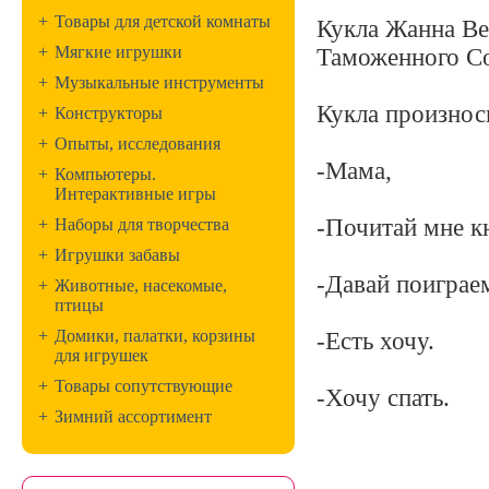
+
Товары для детской комнаты
Кукла Жанна Ве
+
Мягкие игрушки
Таможенного Со
+
Музыкальные инструменты
Кукла произнос
+
Конструкторы
+
Опыты, исследования
-Мама,
+
Компьютеры.
Интерактивные игры
-Почитай мне к
+
Наборы для творчества
+
Игрушки забавы
-Давай поиграе
+
Животные, насекомые,
птицы
+
Домики, палатки, корзины
-Есть хочу.
для игрушек
+
Товары сопутствующие
-Хочу спать.
+
Зимний ассортимент