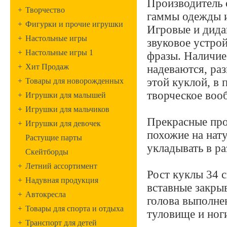
Производитель 
+
Творчество
гаммы одежды и
+
Фигурки и прочие игрушки
Игровые и дида
+
Настольные игры
звуковое устрой
+
Настольные игры 1
фразы. Наличие
+
Хит Продаж
надеваются, ра
этой куклой, в 
+
Товары для новорожденных
творческое воо
+
Игрушки для малышей
+
Игрушки для мальчиков
Прекрасные про
+
Игрушки для девочек
похожие на нату
Растущие парты
укладывать в ра
Скейтборды
+
Летний ассортимент
Рост куклы 34 с
+
Надувная продукция
вставные закры
+
Автокресла
голова выполнен
+
Товары для спорта и отдыха
туловище и ноги
+
Транспорт для детей