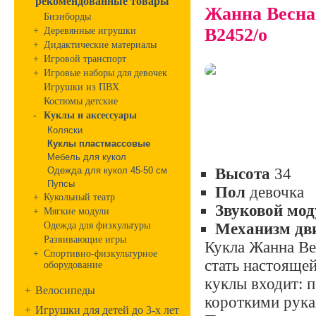
рекомендованные товары
Жанна Весна
Бизиборды
В2452/о
+
Деревянные игрушки
+
Дидактические материалы
+
Игровой транспорт
+
Игровые наборы для девочек
Игрушки из ПВХ
Костюмы детские
-
Куклы и аксессуары
Коляски
Куклы пластмассовые
Мебель для кукол
Одежда для кукол 45-50 см
Высота
34
Пупсы
Пол
девочка
+
Кукольный театр
Звуковой мод
+
Мягкие модули
Одежда для физкультуры
Механизм дв
Развивающие игры
Кукла Жанна Ве
+
Спортивно-физкультурное
стать настояще
оборудование
куклы входит: п
+
Велосипеды
короткими рука
+
Игрушки для детей до 3-х лет